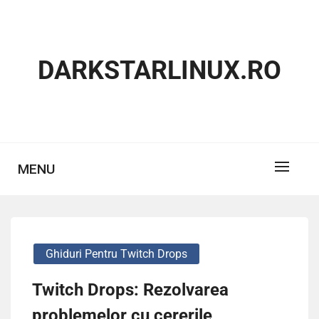
Skip
to
content
DARKSTARLINUX.RO
MENU
Ghiduri Pentru Twitch Drops
Twitch Drops: Rezolvarea
problemelor cu cererile,