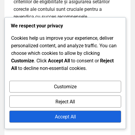
criteriilor de eligibilitate și asigurarea setărilor
corecte ale contului sunt cruciale pentru a
revendica cu succes recompensele.
We respect your privacy
Neîndeplinirea criteriilor de
Cookies help us improve your experience, deliver
personalized content, and analyze traffic. You can
eligibilitate
choose which cookies to allow by clicking
Customize
. Click
Accept All
to consent or
Reject
All
to decline non-essential cookies.
Pentru a revendica Twitch Drops, spectatorii
trebuie să îndeplinească criterii specifice de
eligibilitate stabilite de dezvoltatorii jocului și de
Customize
Twitch. Acest lucru include adesea vizionarea
stream-urilor desemnate pentru o anumită durată
Reject All
și având jocul legat de contul lor Twitch.
Accept All
Cerințele comune includ: