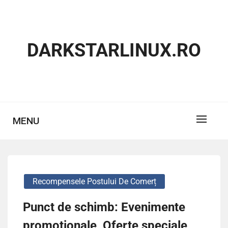
Skip
to
content
DARKSTARLINUX.RO
MENU
Recompensele Postului De Comerț
Punct de schimb: Evenimente
promoționale, Oferte speciale,