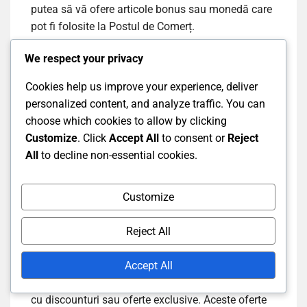
putea să vă ofere articole bonus sau monedă care
pot fi folosite la Postul de Comerț.
We respect your privacy
Urmăriți anunțurile și forumurile comunității pentru
a rămâne la curent cu promoțiile sezoniere
Cookies help us improve your experience, deliver
viitoare. Implicarea cu comunitatea poate oferi
personalized content, and analyze traffic. You can
informații despre care articole sunt susceptibile să
choose which cookies to allow by clicking
fie foarte căutate în timpul acestor evenimente.
Customize
. Click
Accept All
to consent or
Reject
All
to decline non-essential cookies.
Oferte disponibile pentru o
Customize
perioadă limitată
Reject All
Ofertele disponibile pentru o perioadă limitată sunt
Accept All
cruciale pentru maximizarea recompenselor de la
Postul de Comerț, deoarece adesea includ articole
cu discounturi sau oferte exclusive. Aceste oferte