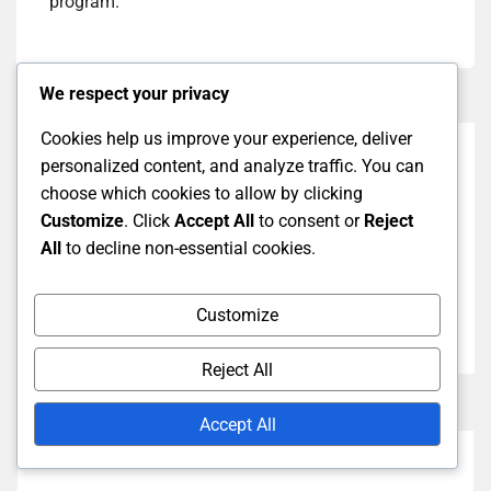
program.
We respect your privacy
Cookies help us improve your experience, deliver
Previous Post
personalized content, and analyze traffic. You can
choose which cookies to allow by clicking
Battle.Net Echilibru Răscumpărare: Verificarea
Customize
. Click
Accept All
to consent or
Reject
contului, Verificări de identitate, Măsuri de siguranță
All
to decline non-essential cookies.
Next Post
Battle.Net Echilibru Răscumpărare: Coduri
Customize
promoționale, Oferte speciale, Ofertă limitată în timp
Reject All
Accept All