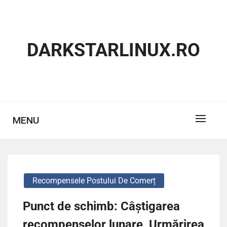
Skip
to
content
DARKSTARLINUX.RO
MENU
Recompensele Postului De Comerț
Punct de schimb: Câștigarea
recompenselor lunare, Urmărirea